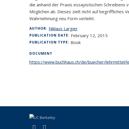
die anhand der Praxis essayistischen Schreibens 
Möglichen ab. Dieses zielt nicht auf begriffliches
Wahrnehmung neu Form verleiht.
Niklaus Largier
AUTHOR:
February 12, 2015
PUBLICATION DATE:
Book
PUBLICATION TYPE:
DOCUMENT
https://www.buchhaus.ch/de/buecher/lehrmittel/l
(link is external)
(link is external)
Facebook
Instagram