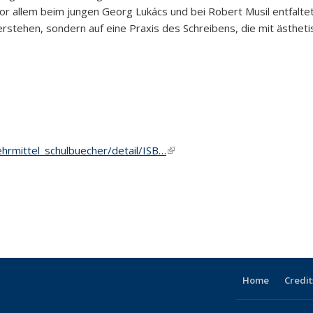
vor allem beim jungen Georg Lukács und bei Robert Musil entfalt
 Verstehen, sondern auf eine Praxis des Schreibens, die mit ästhet
ehrmittel_schulbuecher/detail/ISB…
(link is external)
Home
Credit